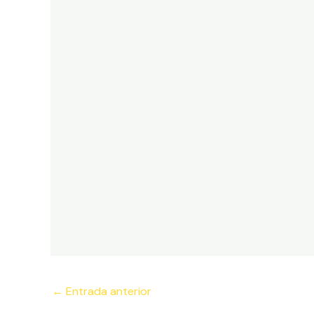
Navegación
←
Entrada anterior
de