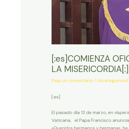
[:es]COMIENZA OF
LA MISERICORDIA[:]
Deja un comentario
/
Uncategorized
[:es]
El pasado día 13 de marzo, en vísper
Vaticana, el Papa Francisco anunciab
«Queridos hermanos y hermanas, he p