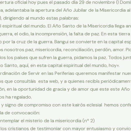
apertura oficial hoy pues el pasado día 29 de noviembre (I Dom
a, adelantaba la apertura del Año Jubilar de la Misericordia al
, dirigiendo al mundo estas palabras:
l espiritual del mundo. El Año Santo de la Misericordia llega a
uerra, el odio, la incomprensión, la falta de paz. En esta tier
r la cruz de la guerra. Bangui se convierte en la capital espi
s nosotros paz, misericordia, reconciliación, perdón, amor. P
os los países que sufren la guerra, pidamos la paz. Todos ju
Santo, aquí, en esta capital espiritual del mundo, hoy».
dinación de Servir en las Periferias queremos manifestar nue
los que consultáis esta web, y a quienes recibís periódicament
ón, en la oportunidad de gracia y de amor que este este Año 
os ha regalado.
y signo de compromiso con este kairós eclesial hemos conf
ula de convocación:
emplar el misterio de la misericordia (nº 2)
s cristianos de testimoniar con mayor entusiasmo y convicción