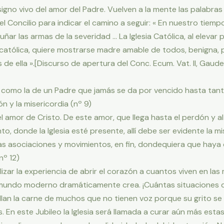
igno vivo del amor del Padre. Vuelven a la mente las palabra
l Concilio para indicar el camino a seguir: « En nuestro tiempo
ñar las armas de la severidad … La Iglesia Católica, al elevar
atólica, quiere mostrarse madre amable de todos, benigna, pa
de ella ».[Discurso de apertura del Conc. Ecum. Vat. II, Gaude
os como la de un Padre que jamás se da por vencido hasta tan
 y la misericordia (nº 9)
el amor de Cristo. De este amor, que llega hasta el perdón y al 
, donde la Iglesia esté presente, allí debe ser evidente la mi
as asociaciones y movimientos, en fin, dondequiera que haya 
nº 12)
zar la experiencia de abrir el corazón a cuantos viven en las 
l mundo moderno dramáticamente crea. ¡Cuántas situaciones d
lan la carne de muchos que no tienen voz porque su grito se 
. En este Jubileo la Iglesia será llamada a curar aún más estas 