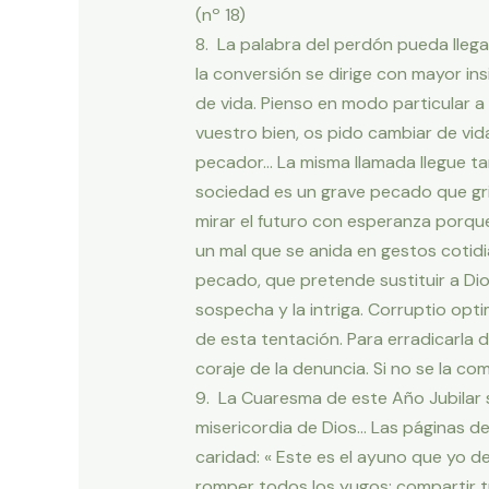
(nº 18)
8. La palabra del perdón pueda llegar
la conversión se dirige con mayor in
de vida. Pienso en modo particular a
vuestro bien, os pido cambiar de vid
pecador… La misma llamada llegue ta
sociedad es un grave pecado que grit
mirar el futuro con esperanza porque
un mal que se anida en gestos cotid
pecado, que pretende sustituir a Dios
sospecha y la intriga. Corruptio op
de esta tentación. Para erradicarla de
coraje de la denuncia. Si no se la c
9. La Cuaresma de este Año Jubilar 
misericordia de Dios… Las páginas d
caridad: « Este es el ayuno que yo de
romper todos los yugos; compartir tu