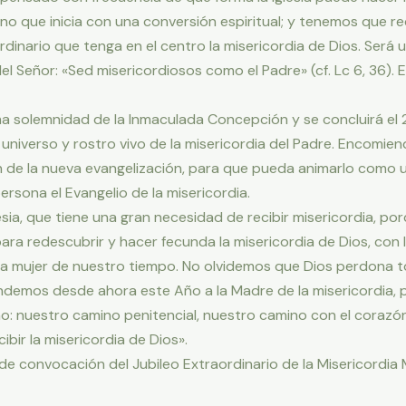
mino que inicia con una conversión espiritual; y tenemos que r
dinario que tenga en el centro la misericordia de Dios. Será u
 del Señor: «Sed misericordiosos como el Padre» (cf. Lc 6, 36).
ima solemnidad de la Inmaculada Concepción y se concluirá e
universo y rostro vivo de la misericordia del Padre. Encomiend
n de la nueva evangelización, para que pueda animarlo como 
persona el Evangelio de la misericordia.
esia, que tiene una gran necesidad de recibir misericordia, 
 para redescubrir y hacer fecunda la misericordia de Dios, co
a mujer de nuestro tiempo. No olvidemos que Dios perdona t
mos desde ahora este Año a la Madre de la misericordia, pa
o: nuestro camino penitencial, nuestro camino con el corazón
cibir la misericordia de Dios».
a de convocación del Jubileo Extraordinario de la Misericordia