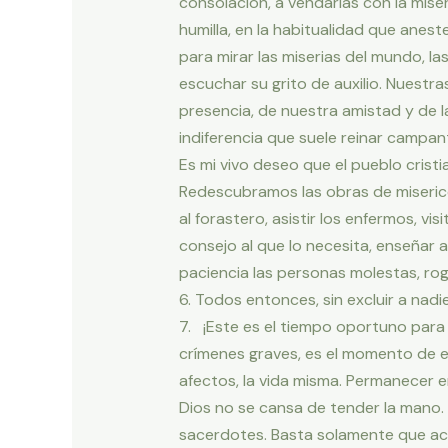
consolación, a vendarlas con la miser
humilla, en la habitualidad que anes
para mirar las miserias del mundo, 
escuchar su grito de auxilio. Nuest
presencia, de nuestra amistad y de l
indiferencia que suele reinar campan
Es mi vivo deseo que el pueblo cristi
Redescubramos las obras de miserico
al forastero, asistir los enfermos, vi
consejo al que lo necesita, enseñar a
paciencia las personas molestas, roga
6. Todos entonces, sin excluir a nadie
7. ¡Este es el tiempo oportuno para 
crímenes graves, es el momento de es
afectos, la vida misma. Permanecer en
Dios no se cansa de tender la mano. 
sacerdotes. Basta solamente que acojá