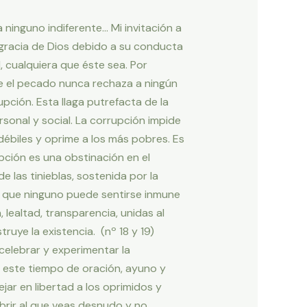
 ninguno indiferente… Mi invitación a
a gracia de Dios debido a su conducta
, cualquiera que éste sea. Por
te el pecado nunca rechaza a ningún
ción. Esta llaga putrefacta de la
sonal y social. La corrupción impide
ébiles y oprime a los más pobres. Es
pción es una obstinación en el
 las tinieblas, sostenida por la
ar que ninguno puede sentirse inmune
, lealtad, transparencia, unidas al
uye la existencia. (nº 18 y 19)
elebrar y experimentar la
n este tiempo de oración, ayuno y
ejar en libertad a los oprimidos y
brir al que veas desnudo y no