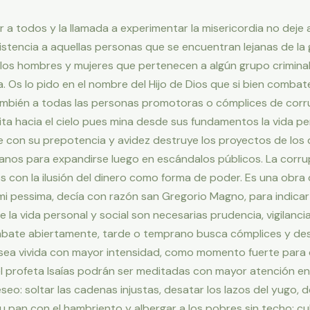
 a todos y la llamada a experimentar la misericordia no deje a
sistencia a aquellas personas que se encuentran lejanas de l
 los hombres y mujeres que pertenecen a algún grupo criminal
a. Os lo pido en el nombre del Hijo de Dios que si bien comba
mbién a todas las personas promotoras o cómplices de corrup
a hacia el cielo pues mina desde sus fundamentos la vida per
 con su prepotencia y avidez destruye los proyectos de los d
ianos para expandirse luego en escándalos públicos. La corru
 con la ilusión del dinero como forma de poder. Es una obra de
timi pessima, decía con razón san Gregorio Magno, para indic
 la vida personal y social son necesarias prudencia, vigilancia
ombate abiertamente, tarde o temprano busca cómplices y destr
sea vivida con mayor intensidad, como momento fuerte para c
el profeta Isaías podrán ser meditadas con mayor atención e
seo: soltar las cadenas injustas, desatar los lazos del yugo, d
 pan con el hambriento y albergar a los pobres sin techo; cu