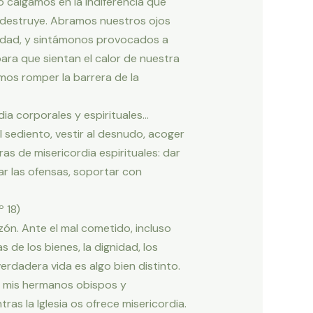
No caigamos en la indiferencia que
ue destruye. Abramos nuestros ojos
nidad, y sintámonos provocados a
ara que sientan el calor de nuestra
amos romper la barrera de la
dia corporales y espirituales…
 sediento, vestir al desnudo, acoger
bras de misericordia espirituales: dar
nar las ofensas, soportar con
º 18)
zón. Ante el mal cometido, incluso
de los bienes, la dignidad, los
verdadera vida es algo bien distinto.
ue mis hermanos obispos y
ras la Iglesia os ofrece misericordia.