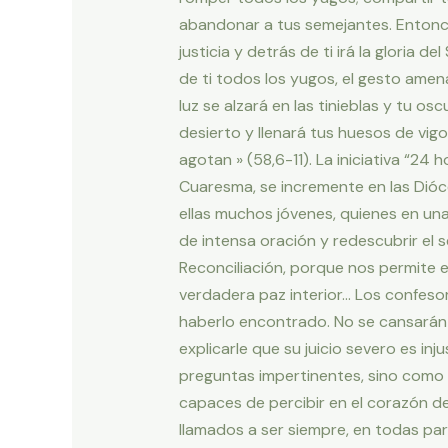
abandonar a tus semejantes. Entonce
justicia y detrás de ti irá la gloria de
de ti todos los yugos, el gesto amena
luz se alzará en las tinieblas y tu o
desierto y llenará tus huesos de vig
agotan » (58,6-11). La iniciativa “24
Cuaresma, se incremente en las Dióc
ellas muchos jóvenes, quienes en una
de intensa oración y redescubrir el 
Reconciliación, porque nos permite e
verdadera paz interior… Los confesor
haberlo encontrado. No se cansarán d
explicarle que su juicio severo es in
preguntas impertinentes, sino como e
capaces de percibir en el corazón de
llamados a ser siempre, en todas part