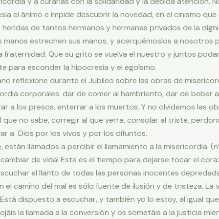
icordia y a curarlas con la solidaridad y la debida atención. 
tesia el ánimo e impide descubrir la novedad, en el cinismo q
las heridas de tantos hermanos y hermanas privados de la dig
ras manos estrechen sus manos, y acerquémoslos a nosotros p
a fraternidad. Que su grito se vuelva el nuestro y juntos pod
te para esconder la hipocresía y el egoísmo.
ano reflexione durante el Jubileo sobre las obras de misericor
rdia corporales: dar de comer al hambriento, dar de beber al
sitar a los presos, enterrar a los muertos. Y no olvidemos las o
l que no sabe, corregir al que yerra, consolar al triste, perdo
r a Dios por los vivos y por los difuntos.
, están llamados a percibir el llamamiento a la misericordia. (n
cambiar de vida! Este es el tiempo para dejarse tocar el cora
cuchar el llanto de todas las personas inocentes depredadas 
 el camino del mal es sólo fuente de ilusión y de tristeza. La 
Está dispuesto a escuchar, y también yo lo estoy, al igual q
is la llamada a la conversión y os sometáis a la justicia mient