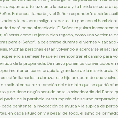
s despuntará tu luz como la aurora y tu herida se curará ráp
l Señor. Entonces llamarás, y el Señor responderá; pedirás auxilio,
zador y la palabra maligna; si partes tu pan con el hambriento
scuridad será como al mediodía. El Señor te guiará incesantemen
or; tú serás como un jardín bien regado, como una vertiente 
 horas para el Señor”, a celebrarse durante el viernes y sába
esis. Muchas personas están volviendo a acercarse al sacrame
 experiencia semejante suelen reencontrar el camino para vol
sentido de la propia vida. De nuevo ponemos convencidos en 
xperimentar en carne propia la grandeza de la misericordia. 
es están llamados a abrazar ese hijo arrepentido que vuelve a
e salir al encuentro también del otro hijo que se quedó afue
justo y no tiene ningún sentido ante la misericordia del Padre
l padre de la parábola interrumpirán el discurso preparado p
 cada penitente la invocación de ayuda y la súplica de perdón
es, en cada situación y a pesar de todo, el signo del primado 