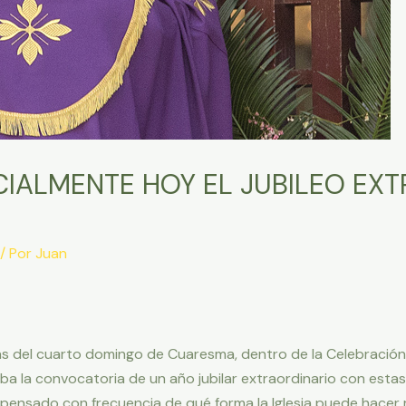
ICIALMENTE HOY EL JUBILEO EX
/ Por
Juan
as del cuarto domingo de Cuaresma, dentro de la Celebración de
a la convocatoria de un año jubilar extraordinario con estas
ensado con frecuencia de qué forma la Iglesia puede hacer 