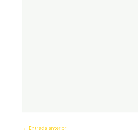
Navegación
←
Entrada anterior
de