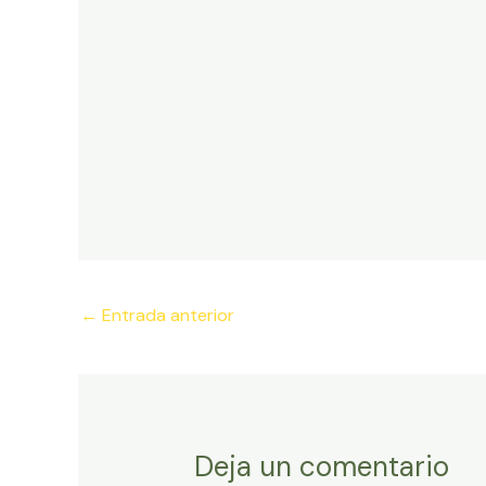
Navegación
←
Entrada anterior
de
entradas
Deja un comentario