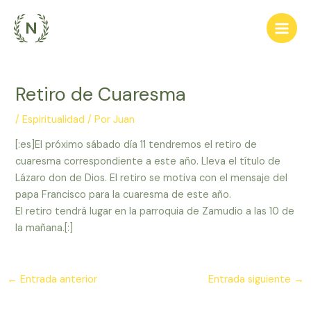
Ir
al
Main
contenido
Men
Retiro de Cuaresma
/
Espiritualidad
/ Por
Juan
[:es]El próximo sábado día 11 tendremos el retiro de
cuaresma correspondiente a este año. Lleva el título de
Lázaro don de Dios. El retiro se motiva con el mensaje del
papa Francisco para la cuaresma de este año.
El retiro tendrá lugar en la parroquia de Zamudio a las 10 de
la mañana.[:]
Navegación
←
Entrada anterior
Entrada siguiente
→
de
entradas